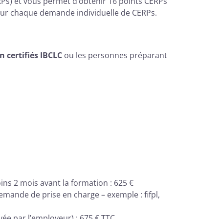
ERPs) et vous permet d’obtenir 16 points CERPs
our chaque demande individuelle de CERPs.
n certifiés IBCLC
ou les personnes préparant
ins 2 mois avant la formation : 625 €
emande de prise en charge – exemple : fifpl,
yée par l’employeur) : 675 € TTC