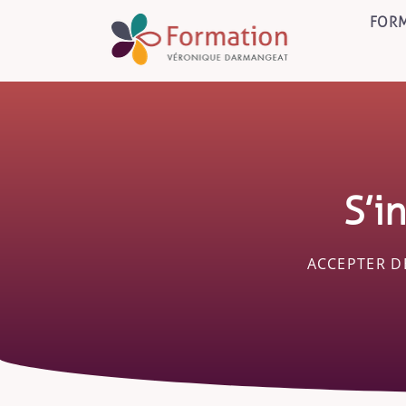
FORM
S’i
ACCEPTER D