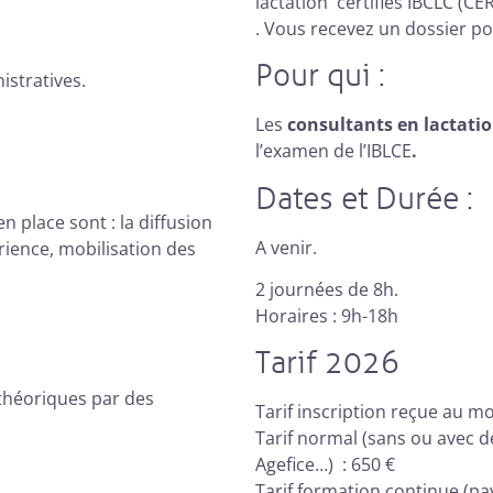
lactation
certifiés IBCLC (C
. Vous recevez un dossier p
Pour qui :
istratives.
Les
consultants en lactatio
l’examen de l’IBLCE
.
Dates et Durée :
 place sont : la diffusion
A venir.
rience, mobilisation des
2 journées de 8h.
Horaires : 9h-18h
Tarif 2026
théoriques par des
Tarif inscription reçue au mo
Tarif normal (sans ou avec d
Agefice…) : 650 €
Tarif formation continue (pa