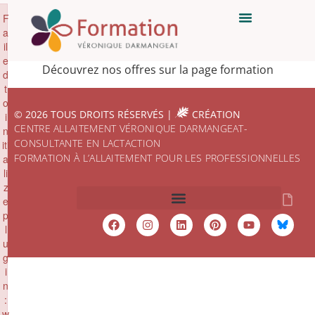
×
F
a
il
e
Découvrez nos offres sur la page formation
d
t
o
© 2026 TOUS DROITS RÉSERVÉS |
CRÉATION
i
CENTRE ALLAITEMENT VÉRONIQUE DARMANGEAT-
n
CONSULTANTE EN LACTACTION
iti
FORMATION À L’ALLAITEMENT POUR LES PROFESSIONNELLES
a
li
z
e
p
MENTIONS LÉGALES
l
u
g
i
n
:
w