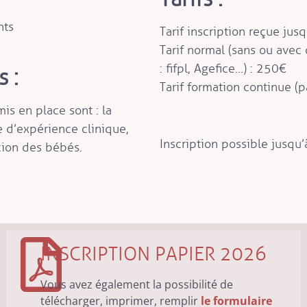
nts
Tarif inscription reçue jus
Tarif normal (sans ou ave
: fifpl, Agefice…) : 250€
 :
Tarif formation continue (
s en place sont : la
e d’expérience clinique,
Inscription possible jusqu’
cion des bébés.
INSCRIPTION PAPIER 2026
Vous avez également la possibilité de
télécharger, imprimer, remplir
le formulaire