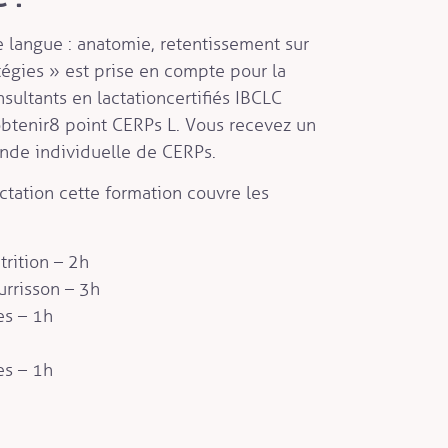
e langue : anatomie, retentissement sur
atégies » est prise en compte pour la
ultants en lactation certifiés IBCLC
btenir 8 point CERPs L. Vous recevez un
nde individuelle de CERPs.
ctation cette formation couvre les
rition – 2h
urrisson – 3h
es – 1h
es – 1h