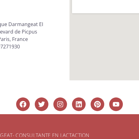
que Darmangeat EI
evard de Picpus
aris, France
07271930
GEAT- CONSULTANTE EN LACTACTION