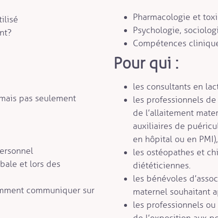
Pharmacologie et toxi
ilisé
Psychologie, sociolog
t ?
Compétences cliniqu
Pour qui :
les consultants en lac
, mais pas seulement
les professionnels d
de l’allaitement mate
auxiliaires de puéricu
en hôpital ou en PMI),
personnel
les ostéopathes et chi
obale et lors des
diététiciennes.
les bénévoles d’associ
omment communiquer sur
maternel souhaitant 
les professionnels ou
de l’exposition aux po