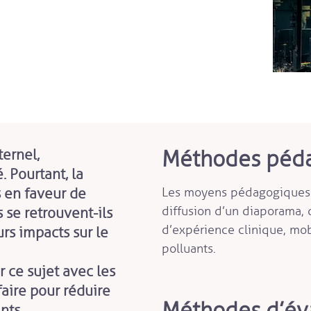
Méthodes péda
ternel,
 Pourtant, la
s en faveur de
Les moyens pédagogiques e
diffusion d’un diaporama, d
 se retrouvent-ils
d’expérience clinique, mob
urs impacts sur le
polluants.
 ce sujet avec les
faire pour réduire
Méthodes d’éva
nts.